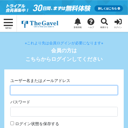
コ
ナ
ン
ビ
テ
ゲ
ン
ー
ツ
シ
新着情報
ヘルプ
検索する
ログイン
MENU
に
ョ
移
ン
※これより先は会員ログインが必要になります※
動
に
会員の方は
移
動
こちらからログインしてください
ユーザー名またはメールアドレス
パスワード
ログイン状態を保存する