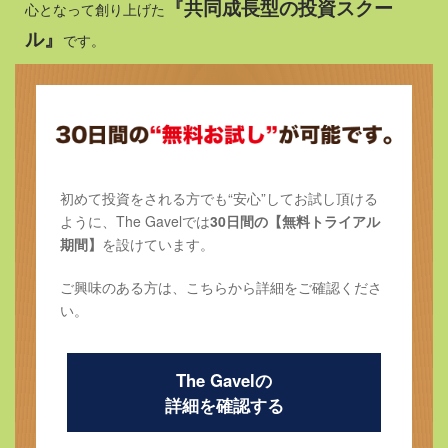
『共同成長型の投資スクー
心となって創り上げた
ル』
です。
初めて投資をされる方でも“安心”してお試し頂ける
ように、
The Gavelでは
30日間の【無料トライアル
期間】
を設けています。
ご興味のある方は、こちらから詳細をご確認くださ
い。
The Gavelの
詳細を確認する