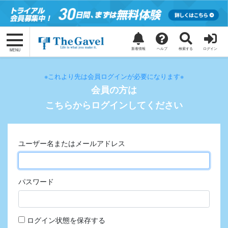
コ
ナ
ン
ビ
テ
ゲ
ン
ー
ツ
シ
新着情報
ヘルプ
検索する
ログイン
MENU
に
ョ
移
ン
※これより先は会員ログインが必要になります※
動
に
会員の方は
移
動
こちらからログインしてください
ユーザー名またはメールアドレス
パスワード
ログイン状態を保存する