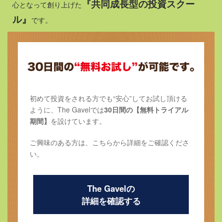
『共同成長型の投資スクー
心となって創り上げた
ル』
です。
初めて投資をされる方でも“安心”してお試し頂ける
ように、
The Gavelでは
30日間の【無料トライアル
期間】
を設けています。
ご興味のある方は、こちらから詳細をご確認くださ
い。
The Gavelの
詳細を確認する